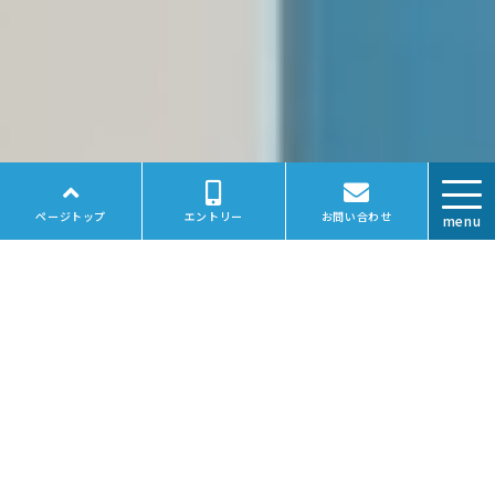
ページトップ
エントリー
お問い合わせ
menu
NEWS
お知らせ
2025.12.26
平素より格別のご愛顧を賜わり厚く御礼申し上げま
す。
誠に勝手ながら、以下の期間を年末年始休業とさせて
いただきます。
ご迷惑をお掛け致しますが、ご了承のほど何卒よろし
くお願いいたします。