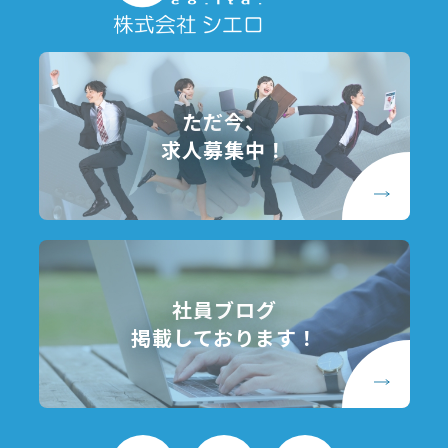
3.通知・公表または同意取得の方法、利用中止要請の方法
3-1 以下の利用者情報については、その収集が行われる前に
ユーザーの同意を得るものとします。
・位置情報
ただ今、
3-2 ユーザーは、本サービスの所定の設定を行うことによ
り、利用者情報の全部または一部についてその収集又は利用
求人募集中！
の停止を求めることができ、この場合、当社は速やかに、当
社の定めるところに従い、その利用を停止します。なお利用
者情報の項目によっては、その収集または利用が本サービス
の前提となるため、当社所定の方法により本サービスを退会
した場合に限り、当社はその収集又は利用を停止します。
4.第三者提供
当社は、利用者情報のうち、個人情報については、あらかじ
社員ブログ
めユーザーの同意を得ないで、第三者に提供しません。但
掲載しております！
し、次に掲げる必要があり第三者に提供する場合はこの限り
ではありません。
(1)当社が利用目的の達成に必要な範囲内において個人情報
の取扱いの全部または一部を委託する場合
(2)合併その他の事由による事業の承継に伴って個人情報が
提供される場合