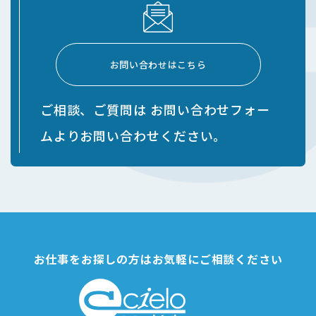
た場合、当社は以下の情報を利用中の端末から収集しま
す。
・位置情報
お問い合わせはこちら
2.利用目的
本サービスのサービス提供にかかわる利用者情報の具体的な
利用目的は以下のとおりです。
ご相談、ご質問は
お問い合わせフォー
(1)職業紹介で応募を希望する求人先に応募情報を提供する
ムよりお問い合わせください。
ため
(2)本サービスに関する登録の受付、本人確認、ユーザー認
証、ユーザー設定の記録、利用料金の決済計算等本サー
ビスの提供、維持、保護及び改善のため
(3)ユーザーのトラフィック測定及び行動測定のため
(4)広告の配信、表示及び効果測定のため
(5)本サービスに関するご案内、お問い合わせ等への対応の
ため
お仕事をお探しの方はお気軽にご相談ください
(6)本サービスに関する当社の規約、ポリシー等（以下「規
約等」といいます。）に違反する行為に対する対応のた
め
(7)本サービスに関する規約等の変更などを通知するため