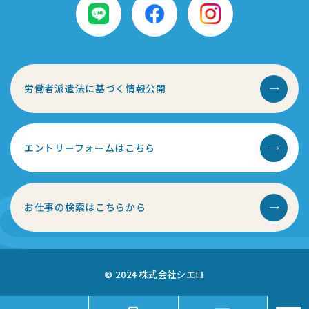
(3)第4項の定めに従って、提携先または情報収集モジュール
提供者へ個人情報が提供される場合
(4)国の機関もしくは地方公共団体またはその委託を受けた
者が法令の定める事務を遂行することに対して協力する
必要がある場合であって、ユーザーの同意を得ることによ
って当該事務の遂行に支障を及ぼすおそれがある場合
労働者派遣法に基づく情報公開
(4)その他、個人情報の保護に関する法律（以下「個人情報
保護法」といいます。）その他の法令で認められる場合
利用目的：本サイトの閲覧状況及び当社サイトを含む広
告効果等の情報を解析するため
エントリーフォームはこちら
5.安全管理措置
個人情報への不正アクセス、個人情報の漏えい、滅失、又は
き損の予防及び是正のため、当社内において規程を整備し安
お仕事の検索はこちらから
全対策に努めます。以上の目的を達するため、当社は以下の
措置を講じています。
①個人情報・個人データの適正な取扱いのため、法令及びガ
イドライン所定が定める各対応を実施するに当たっての
基本方針の策定
© 2024 株式会社シエロ
②取得・利用・保存・提供・削除・廃棄等の各対応及び責任
者と役割を定めた各種規定の策定