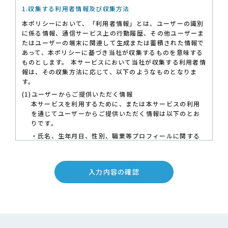
1.収集する利用者情報及び収集方法
本ポリシーにおいて、「利用者情報」とは、ユーザーの識別
に係る情報、通信サービス上の行動履歴、その他ユーザーま
たはユーザーの端末に関連して生成または蓄積された情報で
あって、本ポリシーに基づき当社が収集するものを意味する
ものとします。 本サービスにおいて当社が収集する利用者情
報は、その収集方法に応じて、以下のようなものとなりま
す。
(1)ユーザーからご提供いただく情報
本サービスを利用するために、または本サービスの利用
を通じてユーザーからご提供いただく情報は以下のとお
りです。
・氏名、生年月日、性別、職業等プロフィールに関する
情報
・メールアドレス、電話番号、住所等連絡先に関する情
報
・ユーザーの肖像を含む静止画情報
・入力フォームその他当社が定める方法を通じてユーザ
ーが入力または送信する情報
(2)ユーザーが本サービスの利用において、他のサービスと
連携を許可することにより、当該他のサービスからご提