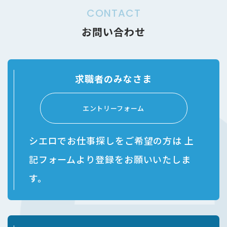
供いただく情報
CONTACT
ユーザーが、本サービスを利用するにあたり、ソーシャ
ルネットワーキングサービス等の他のサービスとの連携
お問い合わせ
を許可した場合には、その許可の際にご同意いただいた
内容に基づき、以下の情報を当該外部サービスから収集
します。
・当該外部サービスでユーザーが利用するID
求職者のみなさま
・その他当該外部サービスのプライバシー設定によりユ
ーザーが連携先に開示を認めた情報
(3)ユーザーが本サービスを利用するにあたって、当社が収集
エントリーフォーム
する情報
当社は、本サービスへのアクセス状況やそのご利用方法
に関する情報を収集することがあります。これには以下
シエロでお仕事探しをご希望の方は
上
の情報が含まれます。
・リファラ
記フォームより登録をお願いいたしま
・IPアドレス
す。
・サーバーアクセスログに関する情報
・Cookie、ADID、IDFAその他の識別子
(4)ユーザーが本サービスを利用するにあたって、当社がユー
ザーの個別同意に基づいて収集する情報
当社は、ユーザーが3-1に定める方法により個別に同意し